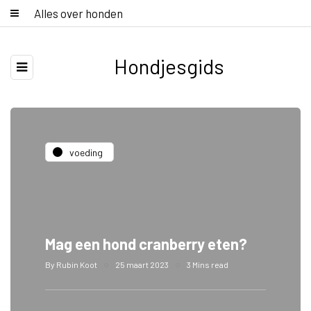
Alles over honden
Hondjesgids
voeding
Mag een hond cranberry eten?
By
Rubin Koot
25 maart 2023
3 Mins read