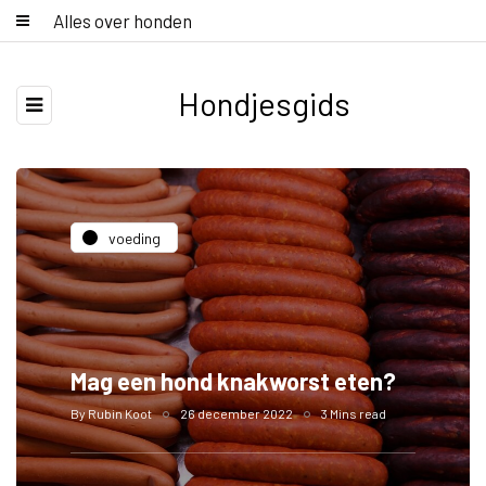
Alles over honden
Hondjesgids
voeding
Mag een hond knakworst eten?
By
Rubin Koot
26 december 2022
3 Mins read