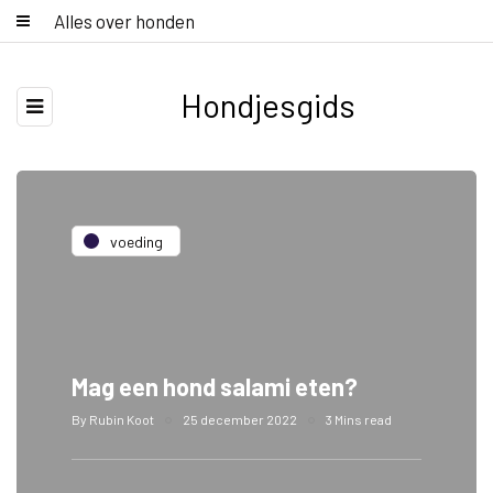
Alles over honden
Hondjesgids
voeding
Mag een hond salami eten?
By
Rubin Koot
25 december 2022
3 Mins read