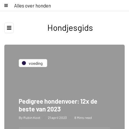
Alles over honden
Hondjesgids
voeding
Pedigree hondenvoer: 12x de
beste van 2023
By
Rubin Koot
21 april 2023
8 Mins read