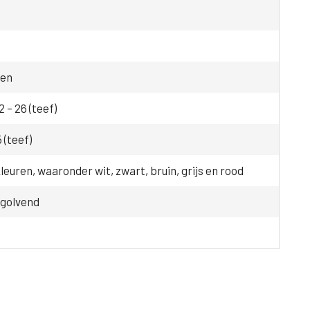
ten
2 – 26 (teef)
5 (teef)
leuren, waaronder wit, zwart, bruin, grijs en rood
 golvend