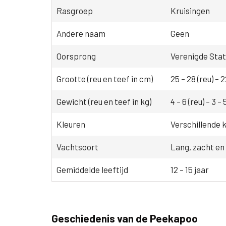
Rasgroep
Kruisingen
Andere naam
Geen
Oorsprong
Verenigde Sta
Grootte (reu en teef in cm)
25 – 28 (reu) – 2
Gewicht (reu en teef in kg)
4 – 6 (reu) – 3 – 
Kleuren
Verschillende k
Vachtsoort
Lang, zacht en
Gemiddelde leeftijd
12 – 15 jaar
Geschiedenis van de Peekapoo