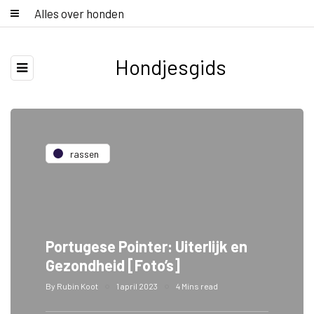
Alles over honden
Hondjesgids
rassen
Portugese Pointer: Uiterlijk en
Gezondheid [Foto’s]
By
Rubin Koot
1 april 2023
4 Mins read