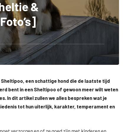
heltie &
[Foto’s]
Sheltipoo, een schattige hond die de laatste tijd
erd bent in een Sheltipoo of gewoon meer wilt weten
es. In dit artikel zullen we alles bespreken wat je
edenis tot hun uiterlijk, karakter, temperament en
 moet verzorgen en of ze goed zijn met kinderen en