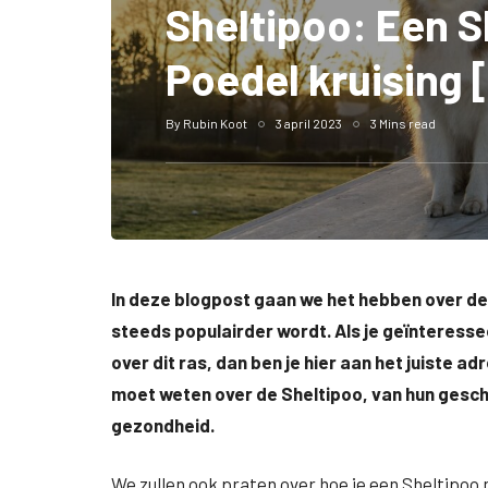
Sheltipoo: Een S
Poedel kruising 
By
Rubin Koot
3 april 2023
3 Mins read
In deze blogpost gaan we het hebben over de 
steeds populairder wordt. Als je geïnteresse
over dit ras, dan ben je hier aan het juiste adr
moet weten over de Sheltipoo, van hun geschi
gezondheid.
We zullen ook praten over hoe je een Sheltipoo