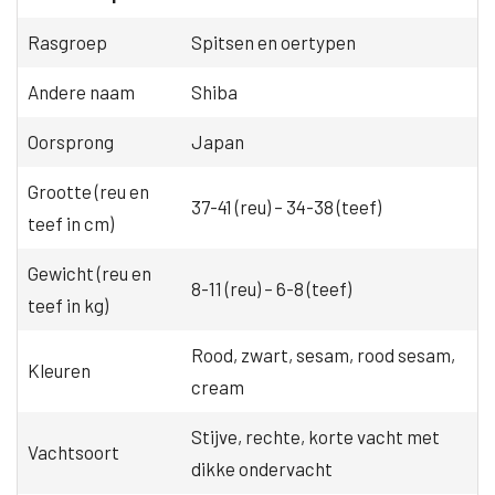
Rasgroep
Spitsen en oertypen
Andere naam
Shiba
Oorsprong
Japan
Grootte (reu en
37-41 (reu) – 34-38 (teef)
teef in cm)
Gewicht (reu en
8-11 (reu) – 6-8 (teef)
teef in kg)
Rood, zwart, sesam, rood sesam,
Kleuren
cream
Stijve, rechte, korte vacht met
Vachtsoort
dikke ondervacht