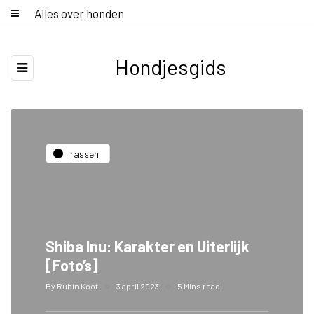
Alles over honden
Hondjesgids
rassen
Shiba Inu: Karakter en Uiterlijk
[Foto’s]
By
Rubin Koot
3 april 2023
5 Mins read