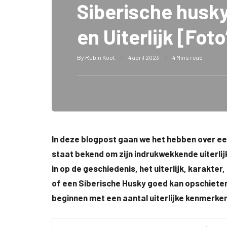
Siberische husky
en Uiterlijk [Foto
By
Rubin Koot
4 april 2023
4 Mins read
In deze blogpost gaan we het hebben over ee
staat bekend om zijn indrukwekkende uiterlijk
in op de geschiedenis, het uiterlijk, karakt
of een Siberische Husky goed kan opschieten 
beginnen met een aantal uiterlijke kenmerke