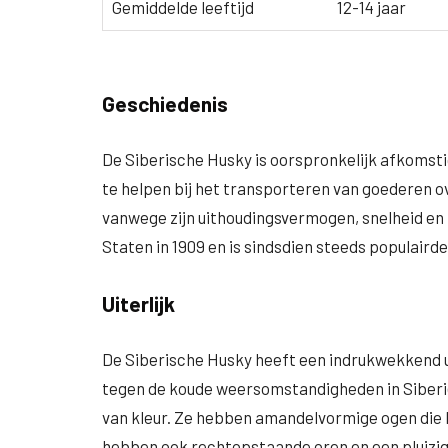
Gemiddelde leeftijd
12-14 jaar
Geschiedenis
De Siberische Husky is oorspronkelijk afkomsti
te helpen bij het transporteren van goederen 
vanwege zijn uithoudingsvermogen, snelheid en
Staten in 1909 en is sindsdien steeds populaird
Uiterlijk
De Siberische Husky heeft een indrukwekkend ui
tegen de koude weersomstandigheden in Siberië.
van kleur. Ze hebben amandelvormige ogen die b
hebben ook rechtopstaande oren en een pluizig