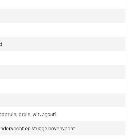
d
odbruin, bruin, wit, agouti
ondervacht en stugge bovenvacht