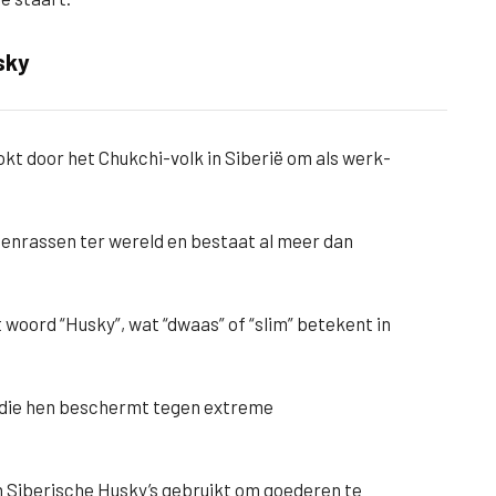
sky
kt door het Chukchi-volk in Siberië om als werk-
denrassen ter wereld en bestaat al meer dan
 woord “Husky”, wat “dwaas” of “slim” betekent in
 die hen beschermt tegen extreme
n Siberische Husky’s gebruikt om goederen te