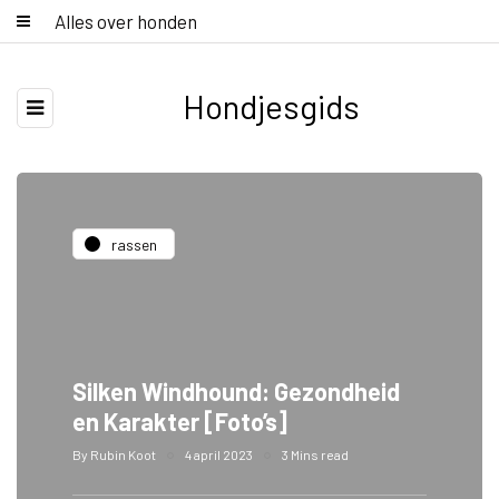
Alles over honden
Hondjesgids
rassen
Silken Windhound: Gezondheid
en Karakter [Foto’s]
By
Rubin Koot
4 april 2023
3 Mins read