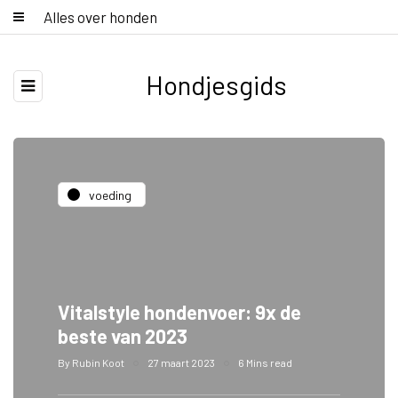
Alles over honden
Hondjesgids
voeding
Vitalstyle hondenvoer: 9x de
beste van 2023
By
Rubin Koot
27 maart 2023
6 Mins read