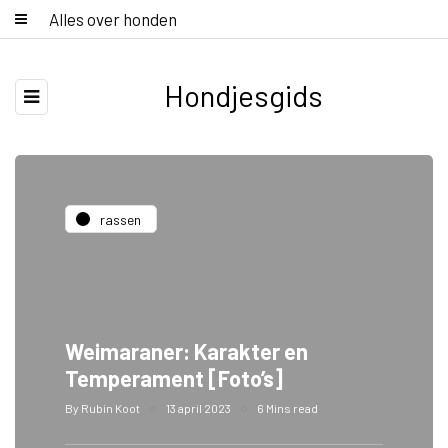
Alles over honden
Hondjesgids
rassen
Weimaraner: Karakter en
Temperament [Foto’s]
By
Rubin Koot
13 april 2023
6 Mins read