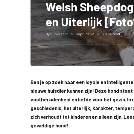
Welsh Sheepdog:
en Uiterlijk [Foto
By
Rubin Koot
8 april 2023
3 Mins read
Ben je op zoek naar een loyale en intellige
nieuwe huisdier kunnen zijn! Deze hond staat 
vastberadenheid en liefde voor het gezin. In d
geschiedenis, het uiterlijk, karakter, temp
zich verhoudt tot kinderen en alleen zijn. L
geweldige hond!