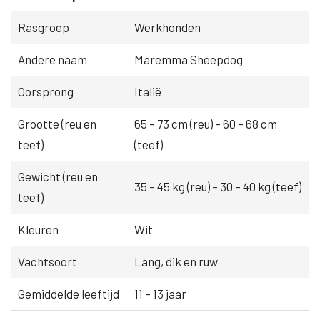
Rasgroep
Werkhonden
Andere naam
Maremma Sheepdog
Oorsprong
Italië
Grootte (reu en
65 – 73 cm (reu) – 60 – 68 cm
teef)
(teef)
Gewicht (reu en
35 – 45 kg (reu) – 30 – 40 kg (teef)
teef)
Kleuren
Wit
Vachtsoort
Lang, dik en ruw
Gemiddelde leeftijd
11 – 13 jaar