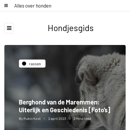
Alles over honden
Hondjesgids
rassen
Berghond van de Maremmen:
Uiterlijk en Geschiedenis [Foto’s]
By
Rubin Koot
2 april 2023
3 Mins read