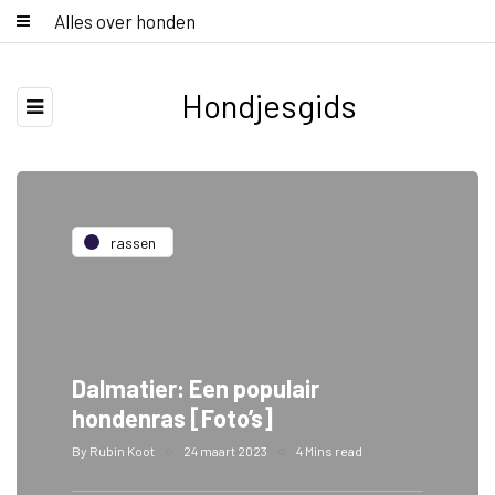
Alles over honden
Hondjesgids
rassen
Dalmatier: Een populair
hondenras [Foto’s]
By
Rubin Koot
24 maart 2023
4 Mins read