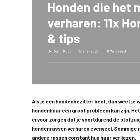
Honden die het 
verharen: 11x H
& tips
By
Rubin Koot
21 mei 2023
6 Mins read
Als je een hondenbezitter bent, dan weet je w
hondenhaar een groot probleem kan zijn. Het 
ervoor zorgen dat je voortdurend de stofzuige
hondenrassen verharen evenveel. Sommige ras
andere rassen constant hun haar verliezen.