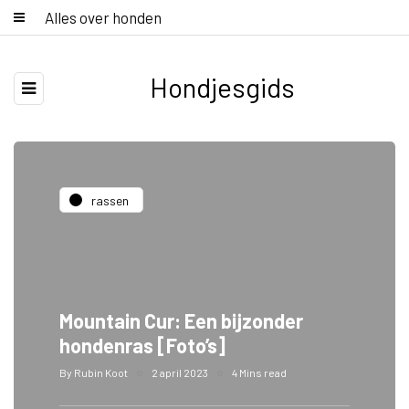
Alles over honden
Hondjesgids
rassen
Mountain Cur: Een bijzonder
hondenras [Foto’s]
By
Rubin Koot
2 april 2023
4 Mins read