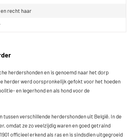
 en recht haar
r
rder
ische herdershonden en is genoemd naar het dorp
nse herder werd oorspronkelijk gefokt voor het hoeden
olitie- en legerhond en als hond voor de
n tussen verschillende herdershonden uit België. In de
r, omdat ze zo veelzijdig waren en goed getraind
01 officieel erkend als ras en is sindsdien uitgegroeid