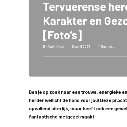
Tervuerense her
Karakter en Gez
[Foto’s]
By
Rubin Koot
13 april 2023
4 Mins read
Ben je op zoek naar een trouwe, energieke e
herder wellicht de hond voor jou! Deze prach
opvallend uiterlijk, maar heeft ook een gew
fantastische metgezel maakt.