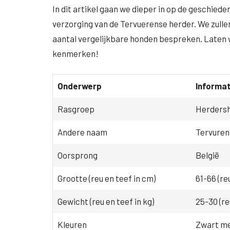
In dit artikel gaan we dieper in op de geschiede
verzorging van de Tervuerense herder. We zull
aantal vergelijkbare honden bespreken. Laten 
kenmerken!
Onderwerp
Informat
Rasgroep
Herders
Andere naam
Tervurens
Oorsprong
België
Grootte (reu en teef in cm)
61-66 (reu
Gewicht (reu en teef in kg)
25-30 (re
Kleuren
Zwart met