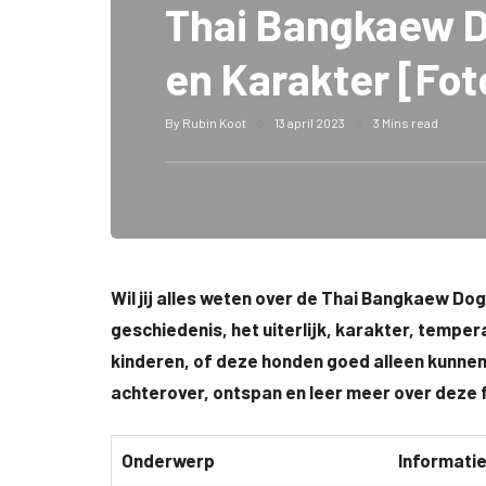
Thai Bangkaew Do
en Karakter [Fot
By
Rubin Koot
13 april 2023
3 Mins read
Wil jij alles weten over de Thai Bangkaew Dog? I
geschiedenis, het uiterlijk, karakter, temp
kinderen, of deze honden goed alleen kunnen z
achterover, ontspan en leer meer over deze 
Onderwerp
Informati