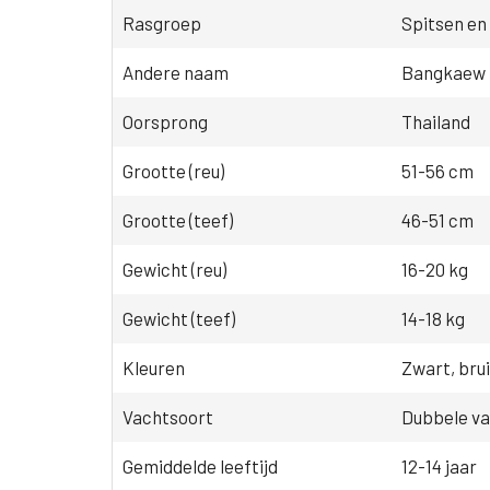
Rasgroep
Spitsen en
Andere naam
Bangkaew
Oorsprong
Thailand
Grootte (reu)
51-56 cm
Grootte (teef)
46-51 cm
Gewicht (reu)
16-20 kg
Gewicht (teef)
14-18 kg
Kleuren
Zwart, brui
Vachtsoort
Dubbele vac
Gemiddelde leeftijd
12-14 jaar