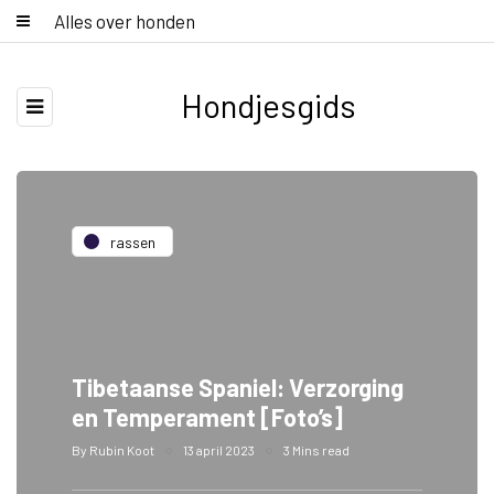
Alles over honden
Hondjesgids
rassen
Tibetaanse Spaniel: Verzorging
en Temperament [Foto’s]
By
Rubin Koot
13 april 2023
3 Mins read