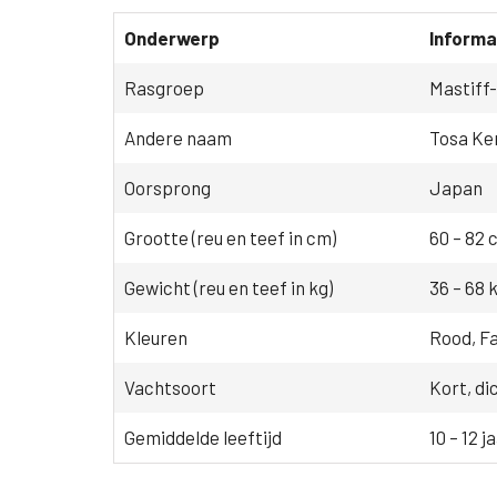
Onderwerp
Informa
Rasgroep
Mastiff
Andere naam
Tosa Ke
Oorsprong
Japan
Grootte (reu en teef in cm)
60 – 82 c
Gewicht (reu en teef in kg)
36 – 68 k
Kleuren
Rood, F
Vachtsoort
Kort, di
Gemiddelde leeftijd
10 – 12 j