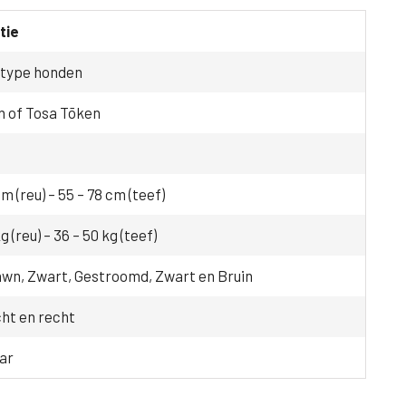
tie
-type honden
n of Tosa Tōken
m (reu) – 55 – 78 cm (teef)
g (reu) – 36 – 50 kg (teef)
awn, Zwart, Gestroomd, Zwart en Bruin
cht en recht
aar