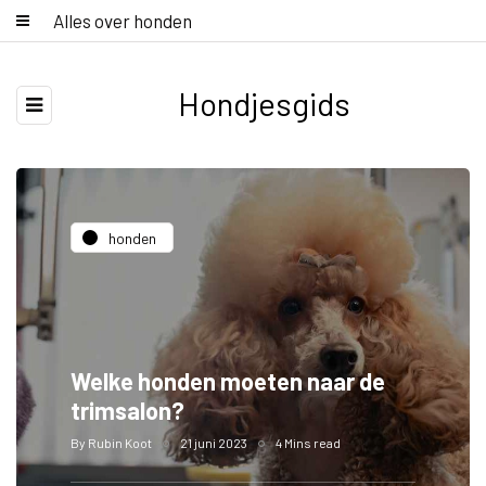
Alles over honden
Hondjesgids
honden
Welke honden moeten naar de
trimsalon?
By
Rubin Koot
21 juni 2023
4 Mins read