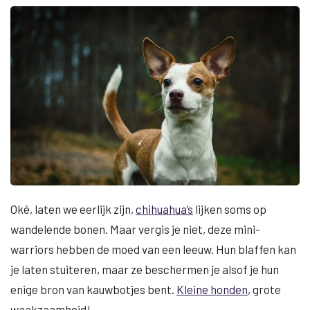
Oké, laten we eerlijk zijn,
chihuahua’s
lijken soms op
wandelende bonen. Maar vergis je niet, deze mini-
warriors hebben de moed van een leeuw. Hun blaffen kan
je laten stuiteren, maar ze beschermen je alsof je hun
enige bron van kauwbotjes bent.
Kleine honden
, grote
waakzaamheid!