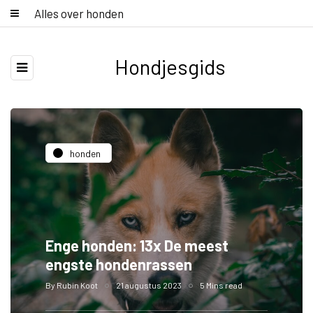
Alles over honden
Hondjesgids
honden
Enge honden: 13x De meest
engste hondenrassen
By
Rubin Koot
21 augustus 2023
5 Mins read