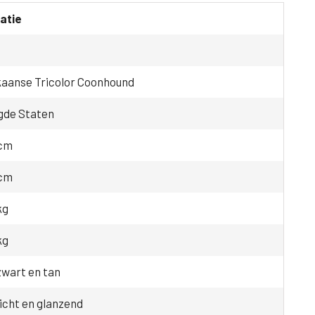
atie
aanse Tricolor Coonhound
gde Staten
 cm
 cm
kg
kg
zwart en tan
icht en glanzend