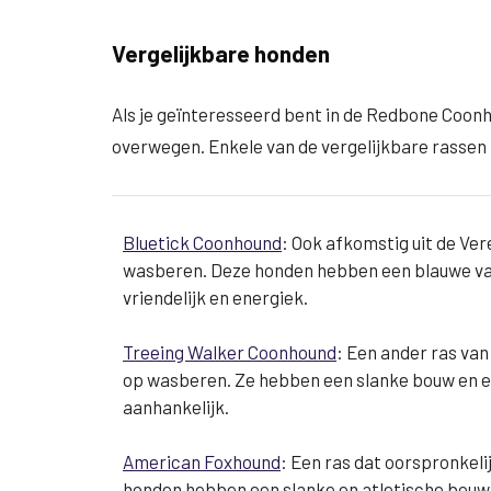
Vergelijkbare honden
Als je geïnteresseerd bent in de Redbone Coonho
overwegen. Enkele van de vergelijkbare rassen 
Bluetick Coonhound
: Ook afkomstig uit de Ve
wasberen. Deze honden hebben een blauwe va
vriendelijk en energiek.
Treeing Walker Coonhound
: Een ander ras va
op wasberen. Ze hebben een slanke bouw en ee
aanhankelijk.
American Foxhound
: Een ras dat oorspronkeli
honden hebben een slanke en atletische bouw en