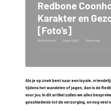
Redbone Coonh
Karakter en Gez
[Foto’s]
By
Rubin Koot
13 april 2023
3 Mins read
Als je op zoek bent naar een loyale, vriendel
tijdens het wandelen of jagen, dan is de Re
voor jou. In dit artikel zullen we alles bespr
geschiedenis tot de verzorging, en nog veel 